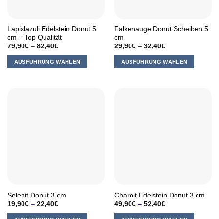
der
Produktseite
Lapislazuli Edelstein Donut 5
Falkenauge Donut Scheiben 5
gewählt
cm – Top Qualität
cm
werden
79,90
€
–
82,40
€
29,90
€
–
32,40
€
AUSFÜHRUNG WÄHLEN
AUSFÜHRUNG WÄHLEN
Dieses
Dieses
Produkt
Produkt
weist
weist
mehrere
mehrere
Varianten
Varianten
auf.
auf.
Die
Die
Optionen
Optionen
können
können
auf
auf
der
der
Produktseite
Produktseite
Selenit Donut 3 cm
Charoit Edelstein Donut 3 cm
gewählt
gewählt
19,90
€
–
22,40
€
49,90
€
–
52,40
€
werden
werden