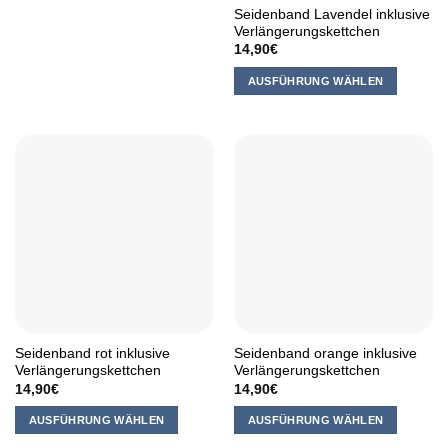
Produkt
Seidenband Lavendel inklusive
weist
Verlängerungskettchen
mehrere
14,90
€
Varianten
AUSFÜHRUNG WÄHLEN
auf.
Dieses
Die
Produkt
Optionen
weist
können
mehrere
auf
Varianten
der
auf.
Produktseite
Die
gewählt
Optionen
werden
können
auf
der
Produktseite
Seidenband rot inklusive
Seidenband orange inklusive
gewählt
Verlängerungskettchen
Verlängerungskettchen
werden
14,90
€
14,90
€
AUSFÜHRUNG WÄHLEN
AUSFÜHRUNG WÄHLEN
Dieses
Dieses