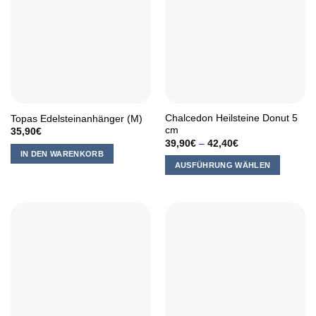
Varianten
auf.
Die
Optionen
können
auf
der
Produktseite
Chalcedon Heilsteine Donut 5
Topas Edelsteinanhänger (M)
gewählt
cm
35,90
€
werden
39,90
€
–
42,40
€
IN DEN WARENKORB
AUSFÜHRUNG WÄHLEN
Dieses
Produkt
weist
mehrere
Varianten
auf.
Die
Optionen
können
auf