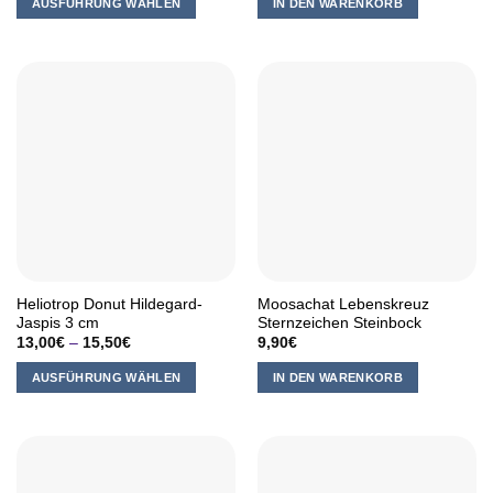
AUSFÜHRUNG WÄHLEN
IN DEN WARENKORB
Dieses
Produkt
weist
mehrere
Varianten
auf.
Die
Optionen
können
auf
der
Produktseite
Heliotrop Donut Hildegard-
Moosachat Lebenskreuz
gewählt
Jaspis 3 cm
Sternzeichen Steinbock
werden
13,00
€
–
15,50
€
9,90
€
AUSFÜHRUNG WÄHLEN
IN DEN WARENKORB
Dieses
Produkt
weist
mehrere