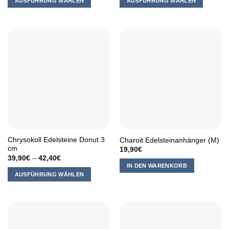
AUSFÜHRUNG WÄHLEN
AUSFÜHRUNG WÄHLEN
Dieses
Dieses
Produkt
Produkt
weist
weist
mehrere
mehrere
Varianten
Varianten
auf.
auf.
Die
Die
Optionen
Optionen
können
können
auf
auf
der
der
Produktseite
Produktseite
Chrysokoll Edelsteine Donut 3
Charoit Edelsteinanhänger (M)
gewählt
gewählt
cm
19,90
€
werden
werden
39,90
€
–
42,40
€
IN DEN WARENKORB
AUSFÜHRUNG WÄHLEN
Dieses
Produkt
weist
mehrere