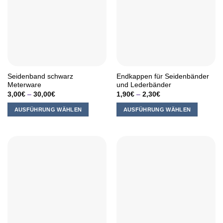
auf.
Die
Die
Optionen
Optionen
können
können
auf
auf
der
der
Produktseite
Produktseite
gewählt
Seidenband schwarz
Endkappen für Seidenbänder
gewählt
werden
Meterware
und Lederbänder
werden
3,00
€
–
30,00
€
1,90
€
–
2,30
€
AUSFÜHRUNG WÄHLEN
AUSFÜHRUNG WÄHLEN
Dieses
Dieses
Produkt
Produkt
weist
weist
mehrere
mehrere
Varianten
Varianten
auf.
auf.
Die
Die
Optionen
Optionen
können
können
auf
auf