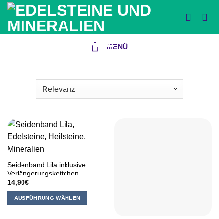
Zum
Inhalt
springen
MENÜ
Seidenband Lila inklusive
Verlängerungskettchen
14,90
€
AUSFÜHRUNG WÄHLEN
Dieses