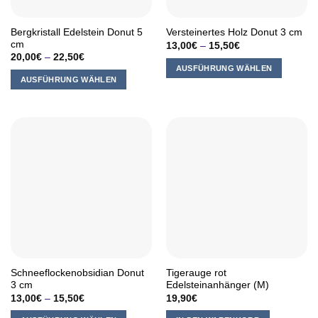
der
der
Produktseite
Produktseite
Bergkristall Edelstein Donut 5
Versteinertes Holz Donut 3 cm
gewählt
gewählt
cm
13,00
€
–
15,50
€
werden
werden
20,00
€
–
22,50
€
AUSFÜHRUNG WÄHLEN
AUSFÜHRUNG WÄHLEN
Dieses
Dieses
Produkt
Produkt
weist
weist
mehrere
mehrere
Varianten
Varianten
auf.
auf.
Die
Die
Optionen
Optionen
können
können
auf
auf
der
der
Produktseite
Produktseite
gewählt
Schneeflockenobsidian Donut
Tigerauge rot
gewählt
werden
3 cm
Edelsteinanhänger (M)
werden
13,00
€
–
15,50
€
19,90
€