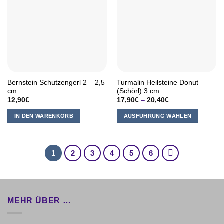
Varianten
auf.
Die
Optionen
können
auf
der
Produktseite
Bernstein Schutzengerl 2 – 2,5
Turmalin Heilsteine Donut
gewählt
cm
(Schörl) 3 cm
werden
12,90
€
17,90
€
–
20,40
€
IN DEN WARENKORB
AUSFÜHRUNG WÄHLEN
Dieses
Produkt
weist
1
2
3
4
5
6
mehrere
Varianten
auf.
Die
MEHR ÜBER …
Optionen
können
auf