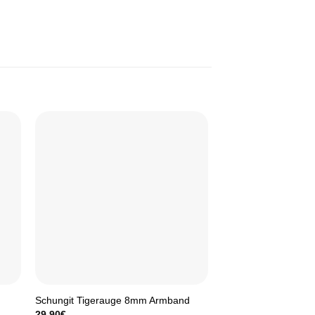
Schungit Tigerauge 8mm Armband
Turmalin Armband (
ktueller
29,90
€
19,90
€