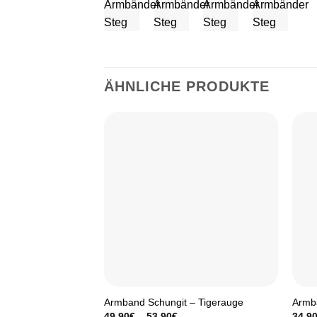
ÄHNLICHE PRODUKTE
Armband Schungit – Tigerauge
Armb
49,90
€
–
53,90
€
34,9