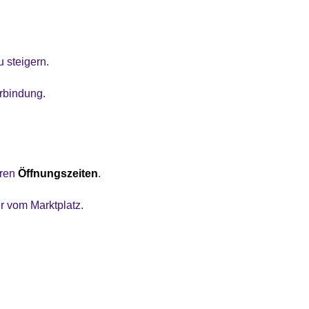
 steigern.
rbindung.
eren
Öffnungszeiten
.
r vom Marktplatz.