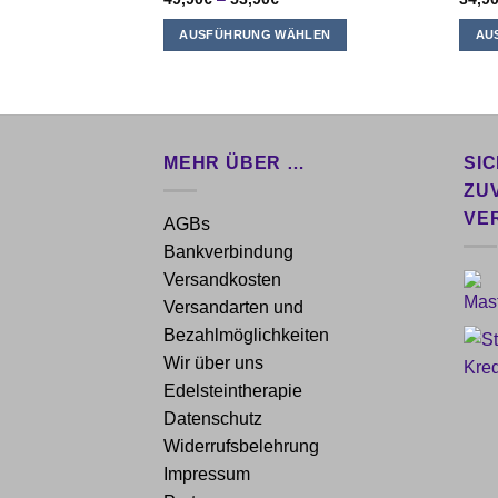
AUSFÜHRUNG WÄHLEN
AU
Dieses
Diese
Produkt
Produ
weist
weist
mehrere
mehr
Varianten
Varia
MEHR ÜBER …
SI
auf.
auf.
ZU
Die
Die
VE
AGBs
Optionen
Opti
Bankverbindung
können
könn
Versandkosten
auf
auf
Versandarten und
der
der
Produktseite
Produ
Bezahlmöglichkeiten
gewählt
gewäh
Wir über uns
werden
werd
Edelsteintherapie
Datenschutz
Widerrufsbelehrung
Impressum