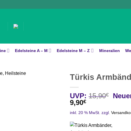
ine
Edelsteine A – M
Edelsteine M – Z
Mineralien
We
Türkis Armbänd
Urspr
UVP:
15,90
€
Neuer
Aktueller
Preis
9,90
€
Preis
war:
inkl. 20 % MwSt.
zzgl.
Versandko
ist:
15,90
9,90€.