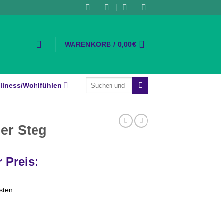
WARENKORB /
0,00
€
Suche
llness/Wohlfühlen
nach:
er Steg
ünglicher
 Preis:
sten
€