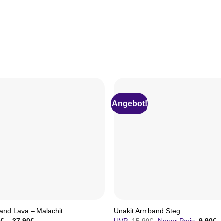
Angebot!
and Lava – Malachit
Unakit Armband Steg
Ursprünglicher
A
0
€
–
37,90
€
UVP:
15,90
€
Neuer Preis:
9,90
€