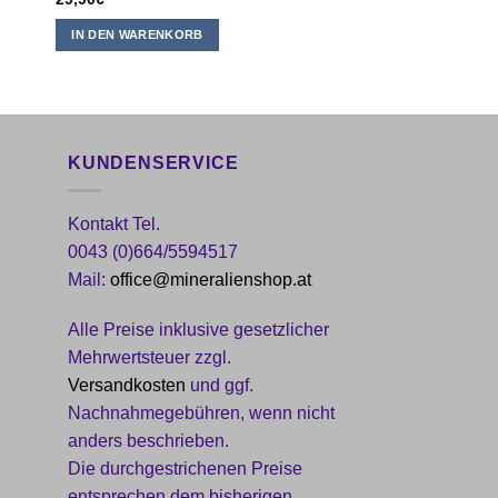
reis
t:
IN DEN WARENKORB
IN DEN WARENKOR
,90€.
KUNDENSERVICE
Kontakt Tel.
0043 (0)664/5594517
Mail:
office@mineralienshop.at
Alle Preise inklusive gesetzlicher
Mehrwertsteuer zzgl.
Versandkosten
und ggf.
Nachnahmegebühren, wenn nicht
anders beschrieben.
Die durchgestrichenen Preise
entsprechen dem bisherigen