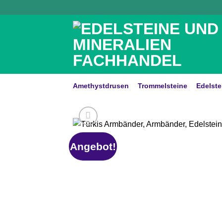
Zum
Inhalt
springen
Amethystdrusen
Trommelsteine
Edelste
Angebot!