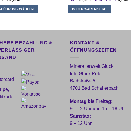
Preis
P
war:
is
SFÜHRUNG WÄHLEN
IN DEN WARENKORB
15,90€
9
s
kt
ere
nten
CHERE BEZAHLUNG &
KONTAKT &
VERLÄSSIGER
ÖFFNUNGSZEITEN
RSAND
onen
Mineralienwelt Glück
en
Inh: Glück Peter
Badstraße 5
ktseite
4701 Bad Schallerbach
lt
en
Montag bis Freitag:
9 – 12 Uhr und 15 – 18 Uhr
Samstag:
9 – 12 Uhr