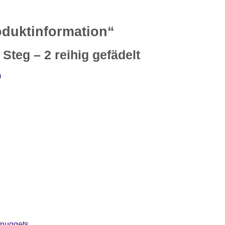
duktinformation“
Steg – 2 reihig gefädelt
m
ernuggets