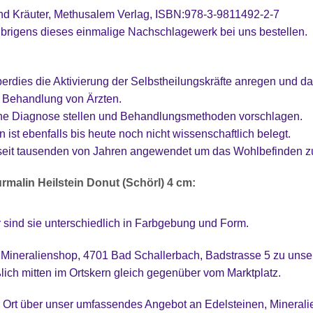
und Kräuter, Methusalem Verlag, ISBN:978-3-9811492-2-7
brigens dieses einmalige Nachschlagewerk bei uns bestellen.
berdies die Aktivierung der Selbstheilungskräfte anregen und d
er Behandlung von Ärzten.
ine Diagnose stellen und Behandlungsmethoden vorschlagen.
 ist ebenfalls bis heute noch nicht wissenschaftlich belegt.
seit tausenden von Jahren angewendet um das Wohlbefinden zu
malin Heilstein Donut (Schörl) 4 cm:
r sind sie unterschiedlich in Farbgebung und Form.
 Mineralienshop, 4701 Bad Schallerbach, Badstrasse 5 zu uns
ßlich mitten im Ortskern gleich gegenüber vom Marktplatz.
r Ort über unser umfassendes Angebot an Edelsteinen, Minerali