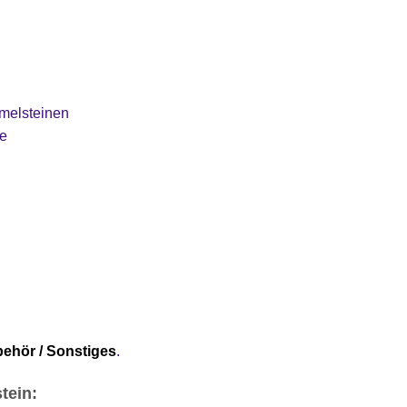
mmelsteinen
se
ehör / Sonstiges
.
tein: