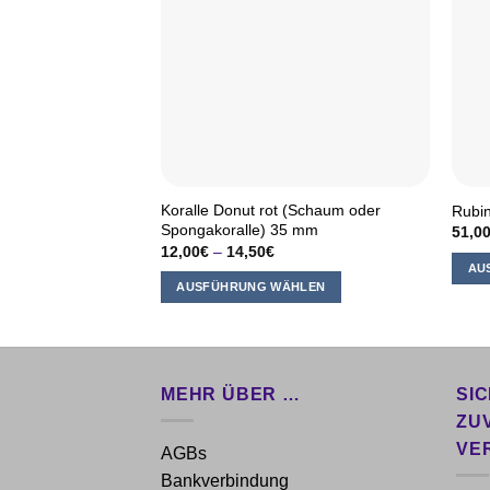
Koralle Donut rot (Schaum oder
Rubi
Spongakoralle) 35 mm
51,0
12,00
€
–
14,50
€
AU
AUSFÜHRUNG WÄHLEN
Diese
Dieses
Produ
Produkt
weist
weist
mehr
mehrere
Varia
MEHR ÜBER …
SI
Varianten
auf.
ZU
auf.
Die
VE
AGBs
Die
Opti
Bankverbindung
Optionen
könn