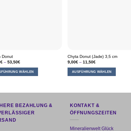
n Donut
Chyta Donut (Jade) 3,5 cm
0
€
–
53,50
€
9,00
€
–
11,50
€
SFÜHRUNG WÄHLEN
AUSFÜHRUNG WÄHLEN
s
Dieses
kt
Produkt
weist
ere
mehrere
nten
Varianten
CHERE BEZAHLUNG &
KONTAKT &
auf.
VERLÄSSIGER
ÖFFNUNGSZEITEN
Die
RSAND
onen
Optionen
Mineralienwelt Glück
en
können