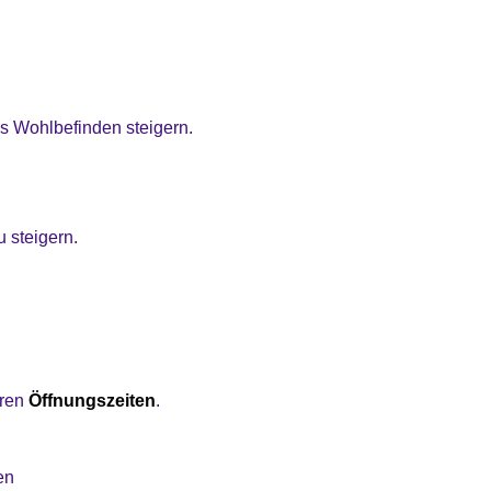
as Wohlbefinden steigern.
 steigern.
eren
Öffnungszeiten
.
en