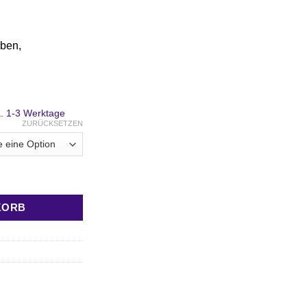
ca. 1-3 Werktage
ZURÜCKSETZEN
örl) 4 cm Menge
KORB