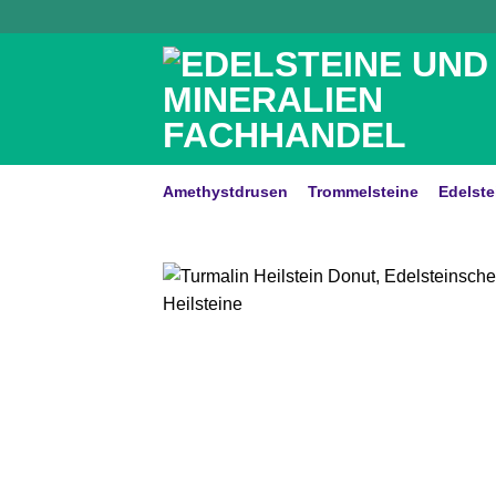
Zum
Inhalt
springen
Amethystdrusen
Trommelsteine
Edelste