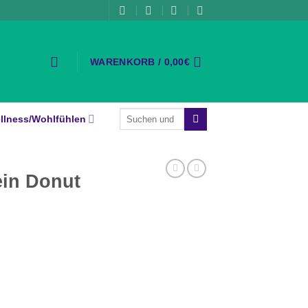
WARENKORB /
0,00
€
Suche
llness/Wohlfühlen
nach:
ein Donut