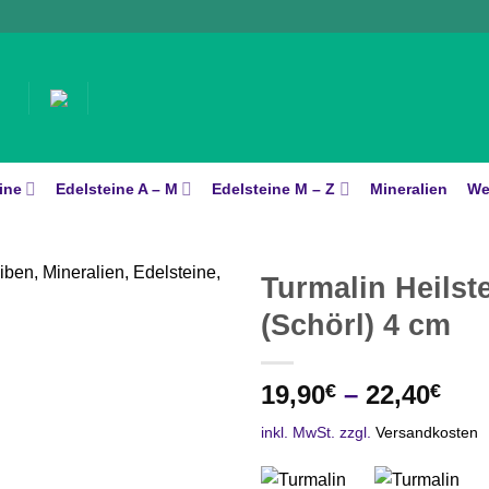
ine
Edelsteine A – M
Edelsteine M – Z
Mineralien
We
Turmalin Heilst
(Schörl) 4 cm
19,90
€
–
22,40
€
inkl. MwSt.
zzgl.
Versandkosten