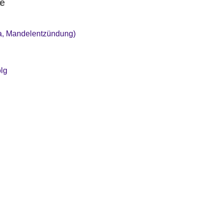
e
na, Mandelentzündung)
olg