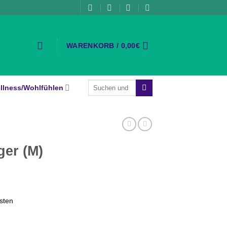
WARENKORB /
0,00
€
Suche
llness/Wohlfühlen
nach:
ger (M)
sten