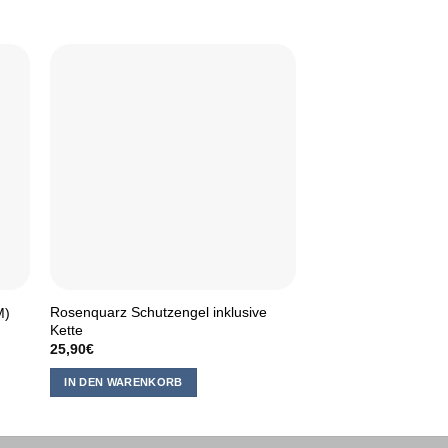
Rosenquarz Schutzengel inklusive
M)
Unakit Edelsteinanh
Kette
10,90
€
25,90
€
IN DEN WARENKOR
IN DEN WARENKORB