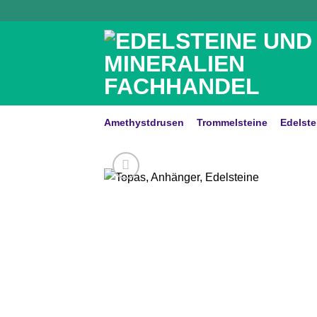
Zum
Inhalt
springen
Amethystdrusen
Trommelsteine
Edelste