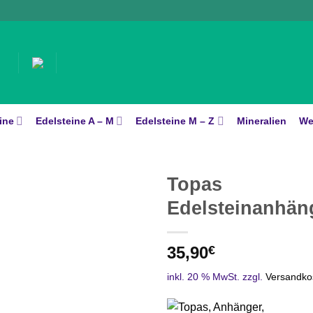
ine
Edelsteine A – M
Edelsteine M – Z
Mineralien
We
Topas
Edelsteinanhän
35,90
€
inkl. 20 % MwSt.
zzgl.
Versandko